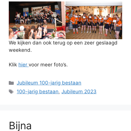
We kijken dan ook terug op een zeer geslaagd
weekend.
Klik
hier
voor meer foto’s.
Categorieën
Jubileum 100-jarig bestaan
Tags
100-jarig bestaan
,
Jubileum 2023
Bijna