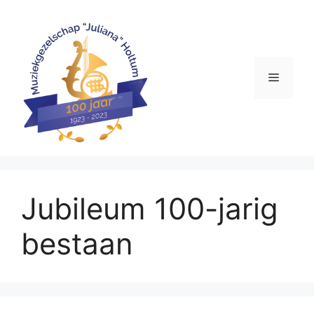
Ga
naar
de
inhoud
Menu
Jubileum 100-jarig
bestaan