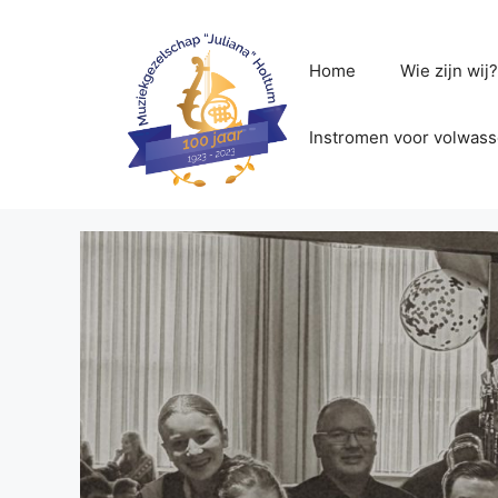
Ga
naar
de
Home
Wie zijn wij
inhoud
Instromen voor volwas