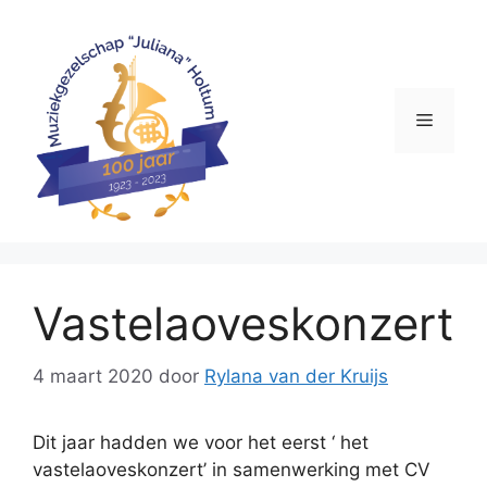
Ga
naar
de
inhoud
Menu
Vastelaoveskonzert
4 maart 2020
door
Rylana van der Kruijs
Dit jaar hadden we voor het eerst ‘ het
vastelaoveskonzert’ in samenwerking met CV