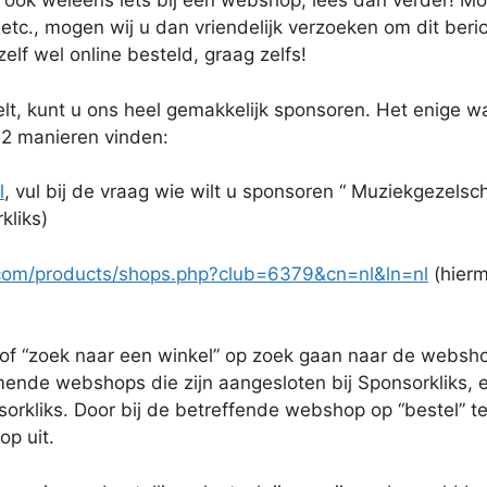
u ook weleens iets bij een webshop, lees dan verder! Moch
tc., mogen wij u dan vriendelijk verzoeken om dit beric
zelf wel online besteld, graag zelfs!
elt, kunt u ons heel gemakkelijk sponsoren. Het enige wa
 2 manieren vinden:
l
, vul bij de vraag wie wilt u sponsoren “ Muziekgezelsc
kliks)
.com/products/shops.php?club=6379&cn=nl&ln=nl
(hierm
e” of “zoek naar een winkel” op zoek gaan naar de websho
omende webshops die zijn aangesloten bij Sponsorkliks,
orkliks. Door bij de betreffende webshop op “bestel” te
p uit.