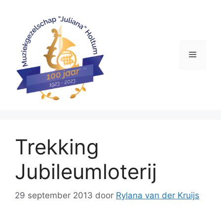
Ga
naar
de
inhoud
Menu
Trekking
Jubileumloterij
29 september 2013
door
Rylana van der Kruijs