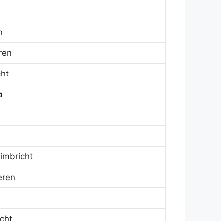
n
ren
ht
n
imbricht
eren
cht