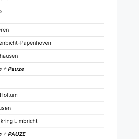
n
eren
venbicht-Papenhoven
ghausen
n + Pauze
 Holtum
ausen
kring Limbricht
n + PAUZE