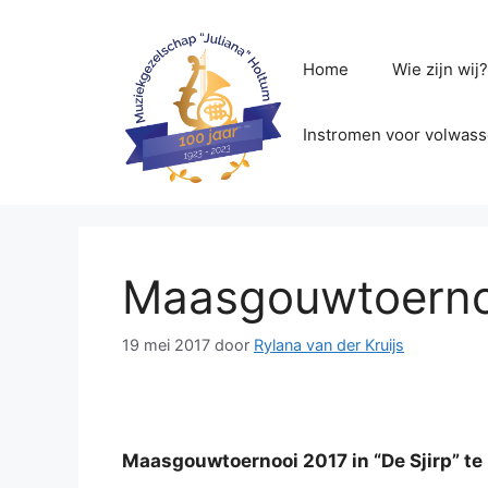
Ga
naar
de
Home
Wie zijn wij
inhoud
Instromen voor volwas
Maasgouwtoernooi
19 mei 2017
door
Rylana van der Kruijs
Maasgouwtoernooi 2017 in “De Sjirp” te