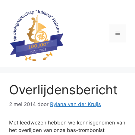
Ga
naar
de
inhoud
Menu
Overlijdensbericht
2 mei 2014
door
Rylana van der Kruijs
Met leedwezen hebben we kennisgenomen van
het overlijden van onze bas-trombonist