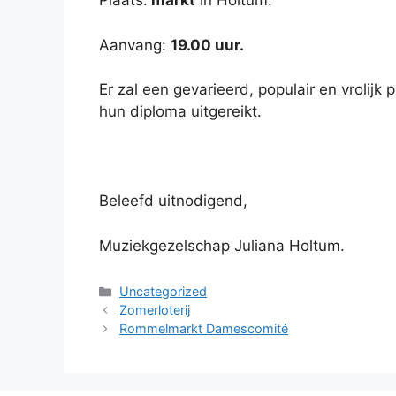
Plaats:
markt
in Holtum.
Aanvang:
19.00 uur.
Er zal een gevarieerd, populair en vroli
hun diploma uitgereikt.
Beleefd uitnodigend,
Muziekgezelschap Juliana Holtum.
Categorieën
Uncategorized
Zomerloterij
Rommelmarkt Damescomité