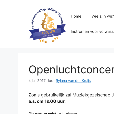
Ga
naar
de
Home
Wie zijn wij
inhoud
Instromen voor volwas
Openluchtconcer
4 juli 2017
door
Rylana van der Kruijs
Zoals gebruikelijk zal Muziekgezelschap J
a.s. om 19.00 uur.