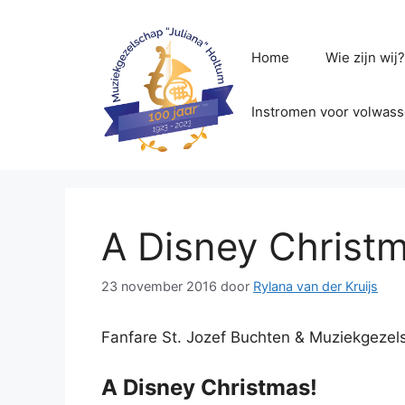
Ga
naar
de
Home
Wie zijn wij
inhoud
Instromen voor volwas
A Disney Christ
23 november 2016
door
Rylana van der Kruijs
Fanfare St. Jozef Buchten & Muziekgezel
A Disney Christmas!