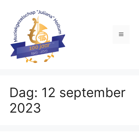
Ga
naar
de
inhoud
Menu
Dag:
12 september
2023